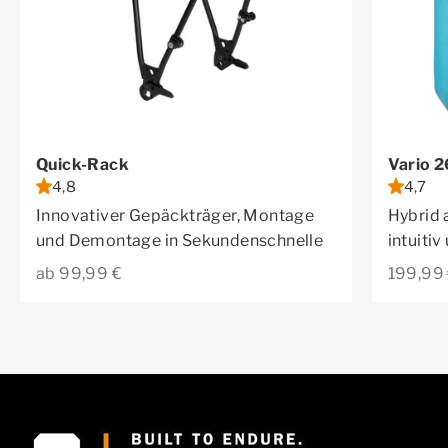
Quick-Rack
Vario 
4,8
4,7
Innovativer Gepäckträger, Montage
Hybrid 
und Demontage in Sekundenschnelle
intuiti
Angebot
Angebo
ab 99,99 €
199,99