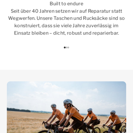
Built to endure
Seit über 40 Jahren setzen wir auf Reparatur statt
Wegwerfen. Unsere Taschen und Rucksäcke sind so
konstruiert, dass sie viele Jahre zuverlässig im
Einsatz bleiben – dicht, robust und reparierbar.
Gehe zu Element 1
Gehe zu Element 2
Gehe zu Element 3