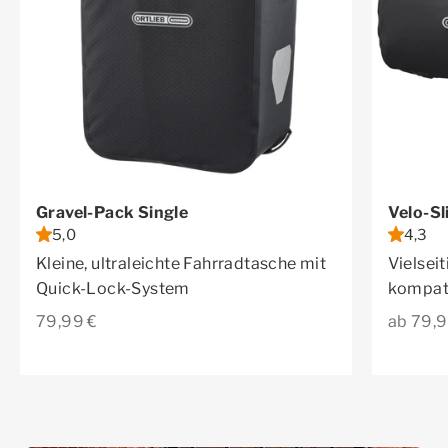
Gravel-Pack Single
Velo-Sl
5,0
4,3
Kleine, ultraleichte Fahrradtasche mit
Vielsei
Quick-Lock-System
kompati
Angebot
Angebo
79,99 €
ab 79,9